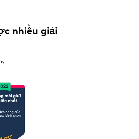
c nhiều giải
ây.