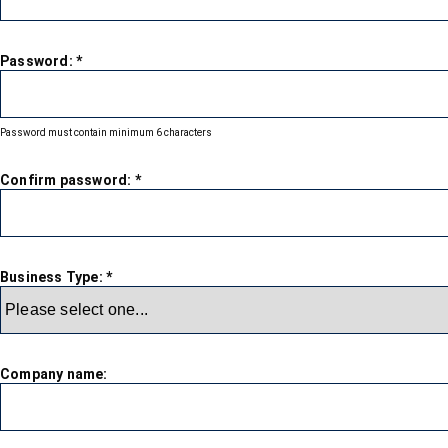
Password:
*
Password must contain minimum 6 characters
Confirm password:
*
Business Type:
*
Company name: