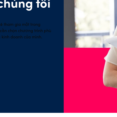
chúng tôi
 sẽ tham gia một trong
 cần chọn chương trình phù
g kinh doanh của mình.