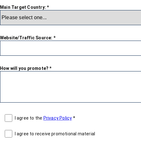
Main Target Country:
*
Website/Traffic Source:
*
How will you promote?
*
I agree to the
Privacy Policy
*
I agree to receive promotional material