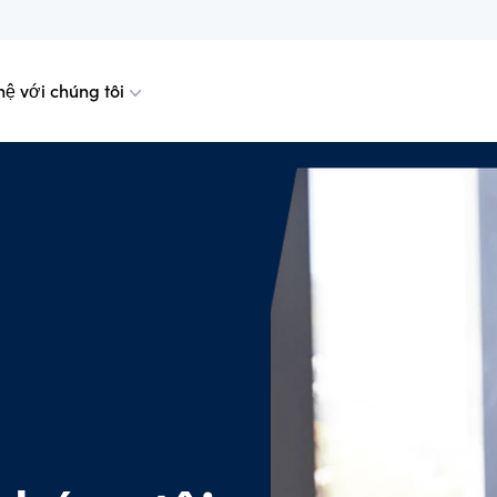
hệ với chúng tôi
liên kết
âm trợ giúp