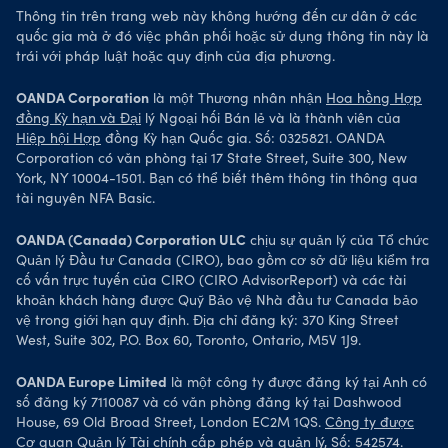
Thông tin trên trang web này không hướng đến cư dân ở các
quốc gia mà ở đó việc phân phối hoặc sử dụng thông tin này là
trái với pháp luật hoặc quy định của địa phương.
OANDA Corporation
là một Thương nhân nhận
Hoa hồng Hợp
đồng Kỳ hạn và Đại
lý Ngoại hối Bán lẻ và là thành viên của
Hiệp hội Hợp
đồng Kỳ hạn Quốc gia. Số: 0325821. OANDA
Corporation có văn phòng tại 17 State Street, Suite 300, New
York, NY 10004-1501. Bạn có thể biết thêm thông tin thông qua
tài nguyên NFA Basic.
OANDA (Canada) Corporation ULC
chịu sự quản lý của Tổ chức
Quản lý Đầu tư Canada (CIRO), bao gồm cơ sở dữ liệu kiểm tra
cố vấn trực tuyến của CIRO (CIRO AdvisorReport) và các tài
khoản khách hàng được Quỹ Bảo vệ Nhà đầu tư Canada bảo
vệ trong giới hạn quy định. Địa chỉ đăng ký: 370 King Street
West, Suite 302, P.O. Box 60, Toronto, Ontario, M5V 1J9.
OANDA Europe Limited
là một công ty được đăng ký tại Anh có
số đăng ký 7110087 và có văn phòng đăng ký tại Dashwood
House, 69 Old Broad Street, London EC2M 1QS.
Công ty được
Cơ
quan Quản lý Tài chính cấp phép và quản lý, Số: 542574.