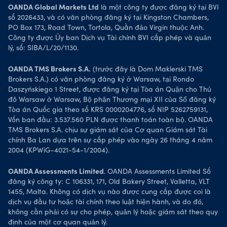
OANDA Global Markets Ltd
là một công ty được đăng ký tại BVI
số 2026433, và có văn phòng đăng ký tại Kingston Chambers,
PO Box 173, Road Town, Tortola, Quần đảo Virgin thuộc Anh.
Công ty được Ủy ban Dịch vụ Tài chính BVI cấp phép và quản
lý, số: SIBA/L/20/1130.
OANDA TMS Brokers S.A.
(trước đây là Dom Maklerski TMS
Brokers S.A.) có văn phòng đăng ký ở Warsaw, tại Rondo
Daszyńskiego 1 Street, được đăng ký tại Tòa án Quận cho Thủ
đô Warsaw ở Warsaw, Bộ phận Thương mại XII của Sổ đăng ký
Tòa án Quốc gia theo số KRS 0000204776, số NIP 5262759131,
Vốn ban đầu: 3.537.560 PLN được thanh toán toàn bộ. OANDA
TMS Brokers S.A. chịu sự giám sát của Cơ quan Giám sát Tài
chính Ba Lan dựa trên sự cấp phép vào ngày 26 tháng 4 năm
2004 (KPWiG-4021-54-1/2004).
OANDA Assessments Limited
. OANDA Assessments Limited Số
đăng ký công ty: C 106331, 171, Old Bakery Street, Valletta, VLT
1455, Malta. Không có dịch vụ nào được cung cấp được coi là
dịch vụ đầu tư hoặc tài chính theo luật hiện hành, và do đó,
không cần phải có sự cho phép, quản lý hoặc giám sát theo quy
định của một cơ quan quản lý.