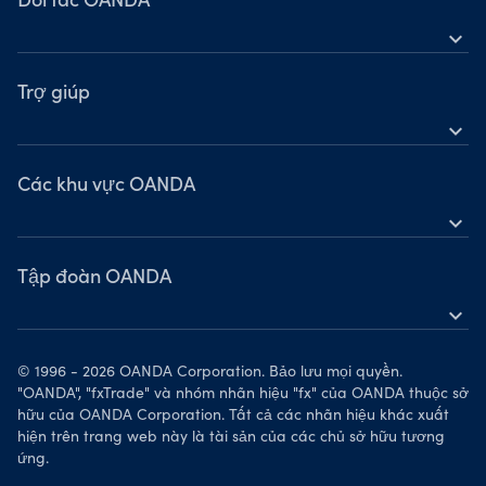
Đối tác OANDA
expand_more
Đối tác liên kết
Trợ giúp
Nhà môi giới giới thiệu
expand_more
Hướng dẫn tiếp thị dành cho đối tác
Câu hỏi thường gặp
Các khu vực OANDA
Chính sách quyền riêng tư
Liên hệ với chúng tôi
expand_more
Hoa Kỳ
Tập đoàn OANDA
Canada
expand_more
Vương quốc Anh
Giới thiệu về chúng tôi
Singapore
© 1996 - 2026 OANDA Corporation. Bảo lưu mọi quyền.
Giải thưởng
"OANDA", "fxTrade" và nhóm nhãn hiệu "fx" của OANDA thuộc sở
Các thị trường mới nổi
hữu của OANDA Corporation. Tất cả các nhãn hiệu khác xuất
Tin tức và phân tích
hiện trên trang web này là tài sản của các chủ sở hữu tương
Châu Âu
ứng.