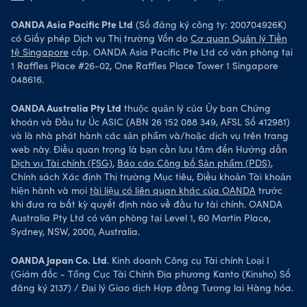
OANDA Asia Pacific Pte Ltd
(Số đăng ký công ty: 200704926K)
có Giấy phép Dịch vụ Thị trường Vốn do
Cơ quan Quản lý Tiền
tệ Singapore
cấp. OANDA Asia Pacific Pte Ltd có văn phòng tại
1 Raffles Place #26-02, One Raffles Place Tower 1 Singapore
048616.
OANDA Australia Pty Ltd
thuộc quản lý của Ủy ban Chứng
khoán và Đầu tư Úc ASIC (ABN 26 152 088 349, AFSL Số 412981)
và là nhà phát hành các sản phẩm và/hoặc dịch vụ trên trang
web này. Điều quan trọng là bạn cần lưu tâm đến Hướng dẫn
Dịch vụ Tài chính (FSG)
,
Báo cáo Công bố Sản phẩm (PDS)
,
Chính sách Xác định Thị trường Mục tiêu, Điều khoản Tài khoản
hiện hành và mọi
tài liệu có liên quan khác của OANDA
trước
khi đưa ra bất kỳ quyết định nào về đầu tư tài chính. OANDA
Australia Pty Ltd có văn phòng tại Level 1, 60 Martin Place,
Sydney, NSW, 2000, Australia.
OANDA Japan Co. Ltd
. Kinh doanh Công cụ Tài chính Loại I
(Giám đốc - Tổng Cục Tài Chính Địa phương Kanto (Kinsho) Số
đăng ký 2137) / Đại lý Giao dịch Hợp đồng Tương lai Hàng hóa.