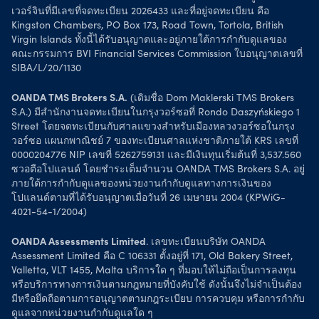
เวอร์จินที่มีเลขที่จดทะเบียน 2026433 และที่อยู่จดทะเบียน คือ
Kingston Chambers, PO Box 173, Road Town, Tortola, British
Virgin Islands ทั้งนี้ได้รับอนุญาตและอยู่ภายใต้การกำกับดูแลของ
คณะกรรมการ BVI Financial Services Commission ใบอนุญาตเลขที่
SIBA/L/20/1130
OANDA TMS Brokers S.A.
(เดิมชื่อ Dom Maklerski TMS Brokers
S.A.) มีสำนักงานจดทะเบียนในกรุงวอร์ซอที่ Rondo Daszyńskiego 1
Street โดยจดทะเบียนกับศาลแขวงสำหรับเมืองหลวงวอร์ซอในกรุง
วอร์ซอ แผนกพาณิชย์ 7 ของทะเบียนศาลแห่งชาติภายใต้ KRS เลขที่
0000204776 NIP เลขที่ 5262759131 และมีเงินทุนเริ่มต้นที่ 3,537.560
ซวอตือโปแลนด์ โดยชำระเต็มจำนวน OANDA TMS Brokers S.A. อยู่
ภายใต้การกำกับดูแลของหน่วยงานกำกับดูแลทางการเงินของ
โปแลนด์ตามที่ได้รับอนุญาตเมื่อวันที่ 26 เมษายน 2004 (KPWiG-
4021-54-1/2004)
OANDA Assessments Limited
. เลขทะเบียนบริษัท OANDA
Assessment Limited คือ C 106331 ตั้งอยู่ที่ 171, Old Bakery Street,
Valletta, VLT 1455, Malta บริการใด ๆ ที่มอบให้ไม่ถือเป็นการลงทุน
หรือบริการทางการเงินตามกฎหมายที่บังคับใช้ ดังนั้นจึงไม่จำเป็นต้อง
มีหรือยึดถือตามการอนุญาตตามกฎระเบียบ การควบคุม หรือการกำกับ
ดูแลจากหน่วยงานกำกับดูแลใด ๆ