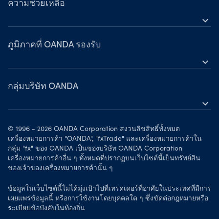
ความช่วยเหลือ
ตัวแทนแนะนำโบรกเกอร์
expand_more
แนวทางการตลาดสำหรับพันธมิตร
คำถามที่พบบ่อย
ภูมิภาคที่ OANDA รองรับ
นโยบายความเป็นส่วนตัว
ติดต่อเรา
expand_more
สหรัฐอเมริกา
กลุ่มบริษัท OANDA
แคนาดา
expand_more
สหราชอาณาจักร
เกี่ยวกับเรา
สิงคโปร์
© 1996 - 2026 OANDA Corporation สงวนลิขสิทธิ์ทั้งหมด
รางวัล
เครื่องหมายการค้า "OANDA", "fxTrade" และเครื่องหมายการค้าใน
ตลาดเกิดใหม่
กลุ่ม "fx" ของ OANDA เป็นของบริษัท OANDA Corporation
ข่าวสารและการวิเคราะห์
เครื่องหมายการค้าอื่น ๆ ทั้งหมดที่ปรากฏบนเว็บไซต์นี้เป็นทรัพย์สิน
ยุโรป
ของเจ้าของเครื่องหมายการค้านั้น ๆ
ข้อมูลในเว็บไซต์นี้ไม่ได้มุ่งเป้าไปที่เทรดเดอร์ที่อาศัยในประเทศที่มีการ
เผยแพร่ข้อมูลนี้ หรือการใช้งานโดยบุคคลใด ๆ ซึ่งขัดต่อกฎหมายหรือ
ระเบียบข้อบังคับในท้องถิ่น