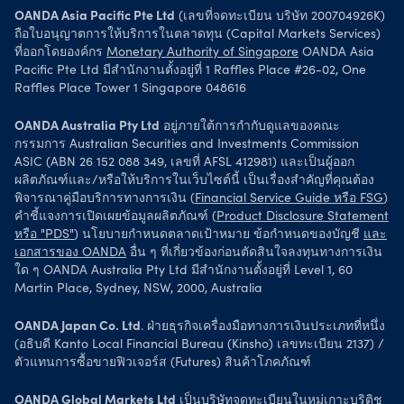
OANDA Asia Pacific Pte Ltd
(เลขที่จดทะเบียน บริษัท 200704926K)
ถือใบอนุญาตการให้บริการในตลาดทุน (Capital Markets Services)
ที่ออกโดยองค์กร
Monetary Authority of Singapore
OANDA Asia
Pacific Pte Ltd มีสำนักงานตั้งอยู่ที่ 1 Raffles Place #26-02, One
Raffles Place Tower 1 Singapore 048616
OANDA Australia Pty Ltd
อยู่ภายใต้การกำกับดูแลของคณะ
กรรมการ Australian Securities and Investments Commission
ASIC (ABN 26 152 088 349, เลขที่ AFSL 412981) และเป็นผู้ออก
ผลิตภัณฑ์และ/หรือให้บริการในเว็บไซต์นี้ เป็นเรื่องสำคัญที่คุณต้อง
พิจารณาคู่มือบริการทางการเงิน (
Financial Service Guide หรือ FSG
)
คำชี้แจงการเปิดเผยข้อมูลผลิตภัณฑ์ (
Product Disclosure Statement
หรือ "PDS"
) นโยบายกำหนดตลาดเป้าหมาย ข้อกำหนดของบัญชี
และ
เอกสารของ OANDA
อื่น ๆ ที่เกี่ยวข้องก่อนตัดสินใจลงทุนทางการเงิน
ใด ๆ OANDA Australia Pty Ltd มีสำนักงานตั้งอยู่ที่ Level 1, 60
Martin Place, Sydney, NSW, 2000, Australia
OANDA Japan Co. Ltd
. ฝ่ายธุรกิจเครื่องมือทางการเงินประเภทที่หนึ่ง
(อธิบดี Kanto Local Financial Bureau (Kinsho) เลขทะเบียน 2137) /
ตัวแทนการซื้อขายฟิวเจอร์ส (Futures) สินค้าโภคภัณฑ์
OANDA Global Markets Ltd
เป็นบริษัทจดทะเบียนในหมู่เกาะบริติช